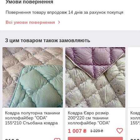
Умови повернення
Повернення товару впродовж 14 днів за рахунок покупця
Всі умови повернення
З цим товаром також замовляють
Ковдра полуторна тканини
Ковдра Євро розмір
Ковд
холлофайбер "ODA"
200*220 см тканини
хол
155*210 Стьобана ковдра
холлофайбер "ODA"
155*
Стьобана ковдра
1 007
₴
1 229 ₴