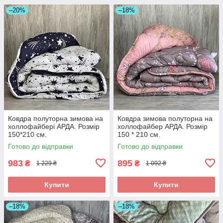
–20%
–18%
Ковдра полуторна зимова на
Ковдра зимова полуторна на
холлофайбері АРДА. Розмір
холлофайбер АРДА. Розмір
150*210 см.
150 * 210 см.
Готово до відправки
Готово до відправки
983
895
₴
₴
1 229 ₴
1 092 ₴
Купити
Купити
–18%
–18%