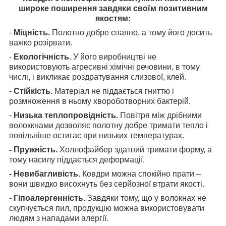
широке поширення завдяки своїм позитивним
якостям:
-
Міцність.
Полотно добре спаяно, а тому його досить
важко розірвати.
-
Екологічність
. У його виробництві не
використовують агресивні хімічні речовини, в тому
числі, і викликає роздратування слизової, клей.
-
Стійкість.
Матеріал не піддається гниттю і
розмноження в ньому хвороботворних бактерій.
-
Низька теплопровідність.
Повітря між дрібними
волоккнами дозволяє полотну добре тримати тепло і
повільніше остигає при низьких температурах.
- Пружність.
Холлофайбер здатний тримати форму, а
тому насилу піддається деформації.
- Невибагливість.
Ковдри можна спокійно прати –
вони швидко висохнуть без серйозної втрати якості.
- Гіпоалергенність.
Завдяки тому, що у волокнах не
скупчується пил, продукцію можна використовувати
людям з нападами алергії.