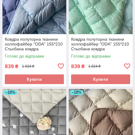
Ковдра полуторна тканини
Ковдра полуторна тканини
холлофайбер "ODA" 155*210
холлофайбер "ODA" 155*210
Стьобана ковдра
Стьобана ковдра
Готово до відправки
Готово до відправки
839
839
₴
₴
1 024 ₴
1 024 ₴
Купити
Купити
–18%
–18%