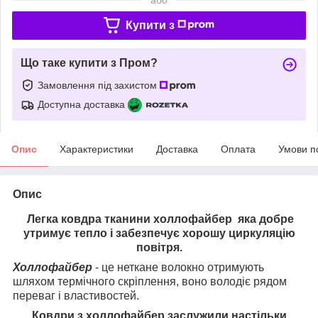
Купити з
Що таке купити з Пром?
Замовлення під захистом
Доступна доставка
Опис
Характеристики
Доставка
Оплата
Умови п
Опис
Легка ковдра тканини холлофайбер яка добре
утримує тепло і забезпечує хорошу циркуляцію
повітря.
Холлофайбер
- це неткане волокно отримують
шляхом термічного скріплення, воно володіє рядом
переваг і властивостей.
Ковдри з холлофайбер заслужили настільки