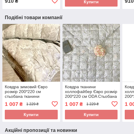
910
910
₴
Купити
Подібні товари компанії
Ковдра зимовий Євро
Ковдра тканини
Ковд
розмір 200*220 см
холлофайбер Євро розмір
холл
стьобана тканини
200*220 см ODA Стьобана
200*
холлофайбер ODA
ковдра
ковд
1 007
1 007
1 0
₴
₴
1 229 ₴
1 229 ₴
Купити
Купити
Акційні пропозиції та новинки