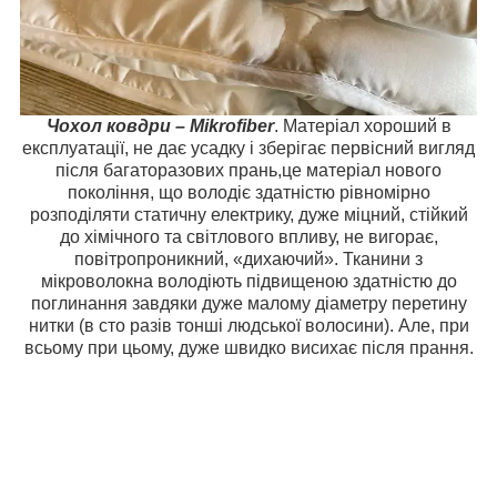
Чохол ковдри – Mikrofiber
. Матеріал хороший в
експлуатації, не дає усадку і зберігає первісний вигляд
після багаторазових прань,це матеріал нового
покоління, що володіє здатністю рівномірно
розподіляти статичну електрику, дуже міцний, стійкий
до хімічного та світлового впливу, не вигорає,
повітропроникний, «дихаючий». Тканини з
мікроволокна володіють підвищеною здатністю до
поглинання завдяки дуже малому діаметру перетину
нитки (в сто разів тонші людської волосини). Але, при
всьому при цьому, дуже швидко висихає після прання.