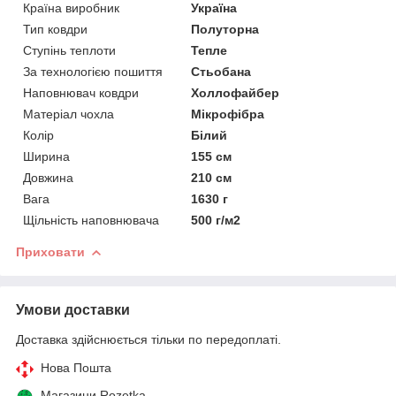
Країна виробник
Україна
Тип ковдри
Полуторна
Ступінь теплоти
Тепле
За технологією пошиття
Стьобана
Наповнювач ковдри
Холлофайбер
Матеріал чохла
Мікрофібра
Колір
Білий
Ширина
155 см
Довжина
210 см
Вага
1630 г
Щільність наповнювача
500 г/м2
Приховати
Умови доставки
Доставка здійснюється тільки по передоплаті.
Нова Пошта
Магазини Rozetka