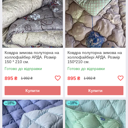
Ковдра зимова полуторна на
Ковдра полуторна зимова на
холлофайбер АРДА. Розмір
холлофайбері АРДА. Розмір
150 * 210 см.
150*210 см.
Готово до відправки
Готово до відправки
895
895
₴
₴
1 092 ₴
1 092 ₴
Купити
Купити
–18%
–18%