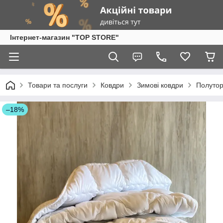
Інтернет-магазин "TOP STORE"
Товари та послуги
Ковдри
Зимові ковдри
Полутор
–18%