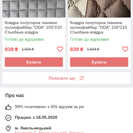
Ковдра полуторна тканини
Ковдра полуторна тканини
холлофайбер "ODA" 155*210
холлофайбер "ODA" 155*210
Стьобана ковдра
Стьобана ковдра
Готово до відправки
Готово до відправки
839
839
₴
₴
1 024 ₴
1 024 ₴
Купити
Купити
Показати ще
Про нас
99% позитивних з 455 відгуків за рік
Працює з 18.05.2020
м. Хмельницький
Геологов 7, Хмельницький, Україна