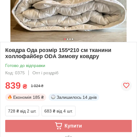
Ковдра Ода розмір 155*210 см тканини
холлофайбер ODA Зимову ковдру
Готово до відправки
Код: 0375
Опт і роздріб
839
₴
1 024 ₴
Економія
185 ₴
Залишилось
14 днів
728 ₴
від 2 шт.
683 ₴
від 4 шт.
Купити
або