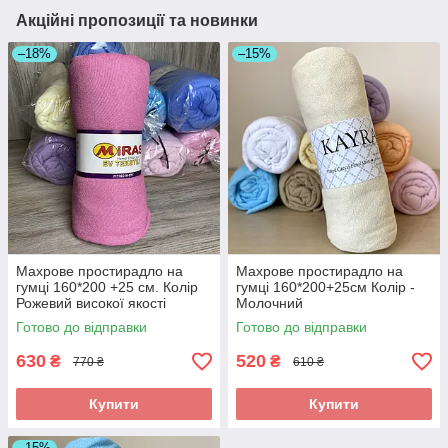
Акційні пропозиції та новинки
–18%
–15%
Махрове простирадло на
Махрове простирадло на
гумці 160*200 +25 см. Колір
гумці 160*200+25см Колір -
Рожевий високої якості
Молочний
Готово до відправки
Готово до відправки
630
520
₴
₴
770 ₴
610 ₴
Купити
Купити
–15%