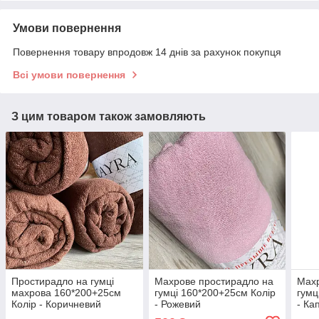
Умови повернення
Повернення товару впродовж 14 днів за рахунок покупця
Всі умови повернення
З цим товаром також замовляють
Простирадло на гумці
Махрове простирадло на
Махр
махрова 160*200+25см
гумці 160*200+25см Колір
гумц
Колір - Коричневий
- Рожевий
- Ка