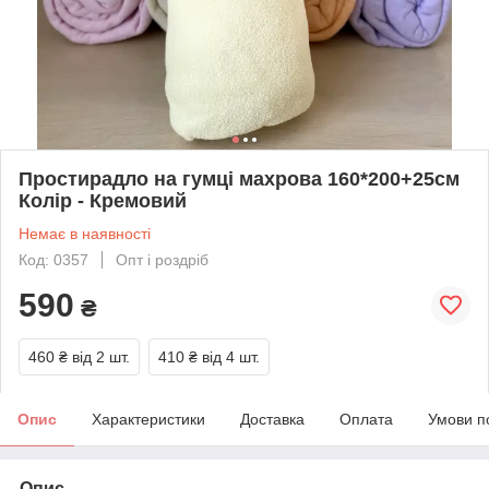
Простирадло на гумці махрова 160*200+25см
Колір - Кремовий
Немає в наявності
Код: 0357
Опт і роздріб
590
₴
460 ₴
від 2 шт.
410 ₴
від 4 шт.
Опис
Характеристики
Доставка
Оплата
Умови п
Опис