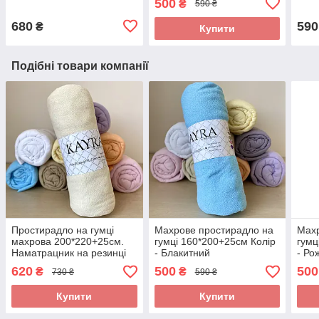
500
₴
590 ₴
680
590
₴
Купити
Подібні товари компанії
Простирадло на гумці
Махрове простирадло на
Махр
махрова 200*220+25см.
гумці 160*200+25см Колір
гумц
Наматрацник на резинці
- Блакитний
- Ро
Колір - Молочний
620
500
500
₴
₴
730 ₴
590 ₴
Купити
Купити