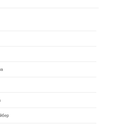
на
а
йбер