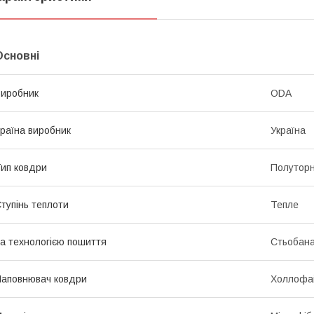
Основні
иробник
ODA
раїна виробник
Україна
ип ковдри
Полутор
тупінь теплоти
Тепле
а технологією пошиття
Стьобан
аповнювач ковдри
Холлофа