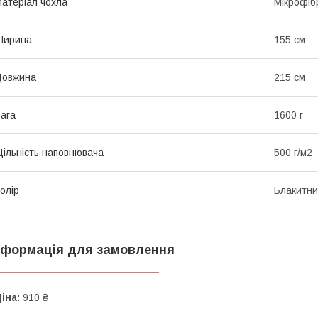
атеріал чохла
Мікрофіб
Ширина
155 см
Довжина
215 см
ага
1600 г
ільність наповнювача
500 г/м2
олір
Блакитн
нформація для замовлення
іна:
910 ₴