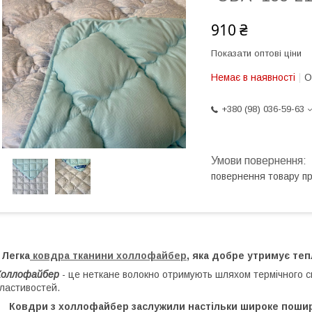
910 ₴
Показати оптові ціни
Немає в наявності
О
+380 (98) 036-59-63
повернення товару п
Легка
ковдра
тканини холлофайбер
, яка добре утримує теп
Холлофайбер
- це неткане волокно отримують шляхом термічного ск
ластивостей.
Ковдри з холлофайбер заслужили настільки широке пошир