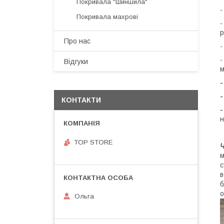
Покривала "Шиншила"
Покривала махрові
р
Про нас
Відгуки
м
-
КОНТАКТИ
-
н
TOP STORE
Ч
м
с
в
б
о
Ольга