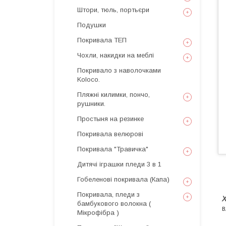
Штори, тюль, портьєри
Подушки
Покривала ТЕП
Чохли, накидки на меблі
Покривало з наволочками
Koloco.
Пляжні килимки, пончо,
рушники.
Простыня на резинке
Покривала велюрові
Покривала "Травичка"
Дитячі іграшки пледи 3 в 1
Гобеленові покривала (Капа)
Покривала, пледи з
бамбукового волокна (
в
Мікрофібра )