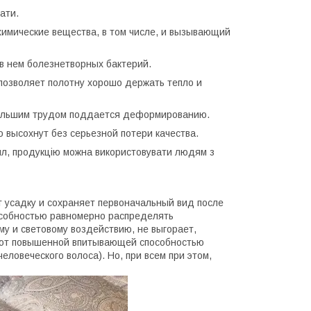
ати.
 химические вещества, в том числе, и вызывающий
 нем болезнетворных бактерий.
позволяет полотну хорошо держать тепло и
большим трудом поддается деформированию.
 высохнут без серьезной потери качества.
пил, продукцію можна використовувати людям з
т усадку и сохраняет первоначальный вид после
особностью равномерно распределять
му и световому воздействию, не выгорает,
ают повышенной впитывающей способностью
еловеческого волоса). Но, при всем при этом,