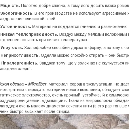
-
Міцність.
Полотно добре спаяно, а тому його досить важко розірв
-
Экологичность
. В его производстве не используют агрессивные
аздражение слизистой, клей.
-
Устойчивость.
Материал не поддается гниению и размножению в
-
Низкая теплопроводность.
Воздух между мелкими волоккнами 
едленнее остывать при низких температурах.
 Упругость.
Холлофайбер способен держать форму, а потому с 
- Неприхотливость.
Одеяла можно спокойно стирать – они быстро
 Гіпоалергенність.
Завдяки тому, що у волокнах не скупчується 
ападами алергії.
ехол одеяла – Mikrofiber
. Материал хорош в эксплуатации, не дае
ногократных стирок,это материал нового поколения, обладает сп
татическое электричество, очень прочный, устойчивый к химическо
оздухопроницаемый, «дышащий». Ткани из микроволокна облад
лагодаря очень малому диаметру сечения нити (в сто раз тоньше ч
чень быстро высыхает после стирки.