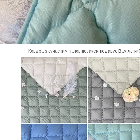
Ковдра з сучасним наповнювачем
подарує Вам легкий