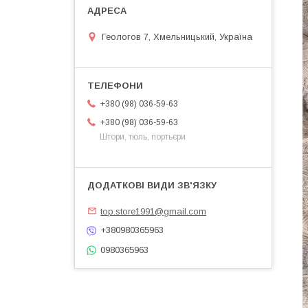
Геологов 7, Хмельницький, Україна
+380 (98) 036-59-63
+380 (98) 036-59-63
Штори, тюль, портьєри
top.store1991@gmail.com
+380980365963
0980365963