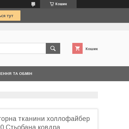
Кошик
Кошик
ЕННЯ ТА ОБМІН
торна тканини холлофайбер
10 Стьобана ковдра