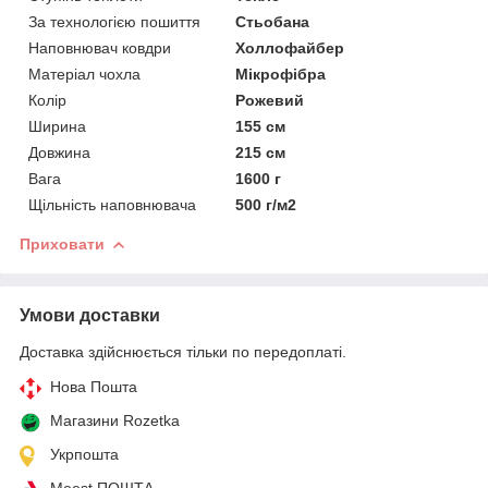
За технологією пошиття
Стьобана
Наповнювач ковдри
Холлофайбер
Матеріал чохла
Мікрофібра
Колір
Рожевий
Ширина
155 см
Довжина
215 см
Вага
1600 г
Щільність наповнювача
500 г/м2
Приховати
Умови доставки
Доставка здійснюється тільки по передоплаті.
Нова Пошта
Магазини Rozetka
Укрпошта
Meest ПОШТА