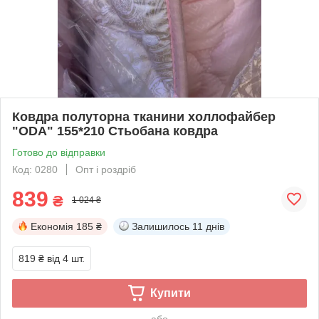
Ковдра полуторна тканини холлофайбер
"ODA" 155*210 Стьобана ковдра
Готово до відправки
Код: 0280
Опт і роздріб
839
₴
1 024 ₴
Економія
185 ₴
Залишилось
11 днів
819 ₴
від 4 шт.
Купити
або