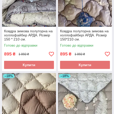
Ковдра зимова полуторна на
Ковдра полуторна зимова на
холлофайбер АРДА. Розмір
холлофайбері АРДА. Розмір
150 * 210 см.
150*210 см.
Готово до відправки
Готово до відправки
895
895
₴
₴
1 092 ₴
1 092 ₴
Купити
Купити
–18%
–18%