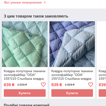
Всі умови повернення
З цим товаром також замовляють
Ковдра полуторна тканини
Ковдра полуторна тканини
Ковд
холлофайбер "ODA"
холлофайбер "ODA"
хол
155*210 Стьобана ковдра
155*210 Стьобана ковдра
155*
839
839
839
₴
₴
1 024 ₴
1 024 ₴
Купити
Купити
Подібні товари компанії