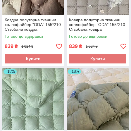
Ковдра полуторна тканини
Ковдра полуторна тканини
холлофайбер "ODA" 155*210
холлофайбер "ODA" 155*210
Стьобана ковдра
Стьобана ковдра
Готово до відправки
Готово до відправки
839
839
₴
₴
1 024 ₴
1 024 ₴
Купити
Купити
–18%
–18%