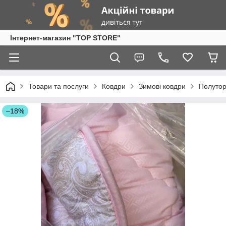
Інтернет-магазин "TOP STORE"
Товари та послуги
Ковдри
Зимові ковдри
Полутор
–18%