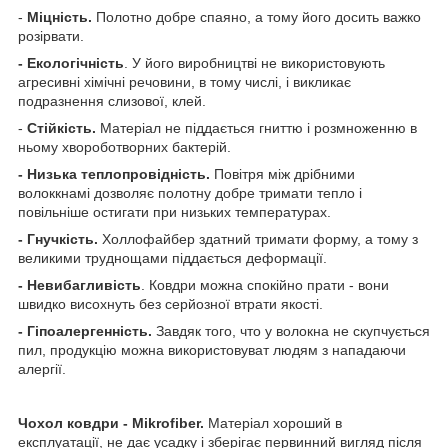
-
Міцність.
Полотно добре спаяно, а тому його досить важко
розірвати.
- Екологічність
. У його виробництві не використовують
агресивні хімічні речовини, в тому числі, і викликає
подразнення слизової, клей.
-
Стійкість.
Матеріал не піддається гниттю і розмноженню в
ньому хвороботворних бактерій.
- Низька теплопровідність.
Повітря між дрібними
волоккнамі дозволяє полотну добре тримати тепло і
повільніше остигати при низьких температурах.
- Гнучкість.
Холлофайбер здатний тримати форму, а тому з
великими труднощами піддається деформації.
- Невибагливість
. Ковдри можна спокійно прати - вони
швидко висохнуть без серйозної втрати якості.
- Гіпоалергенність.
Завдяк того, что у волокна не скупчується
пил, продукцію можна використовуват людям з нападаючи
алергії.
Чохол ковдри - Mikrofiber.
Матеріал хороший в
експлуатації, не дає усадку і зберігає первинний вигляд після