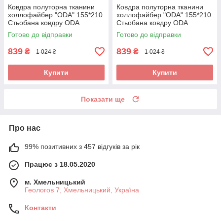
Ковдра полуторна тканини
Ковдра полуторна тканини
холлофайбер "ODA" 155*210
холлофайбер "ODA" 155*210
Стьобана ковдру ODA
Стьобана ковдру ODA
Готово до відправки
Готово до відправки
839
839
₴
₴
1 024 ₴
1 024 ₴
Купити
Купити
Показати ще
Про нас
99% позитивних з 457 відгуків за рік
Працює з 18.05.2020
м. Хмельницький
Геологов 7, Хмельницький, Україна
Контакти