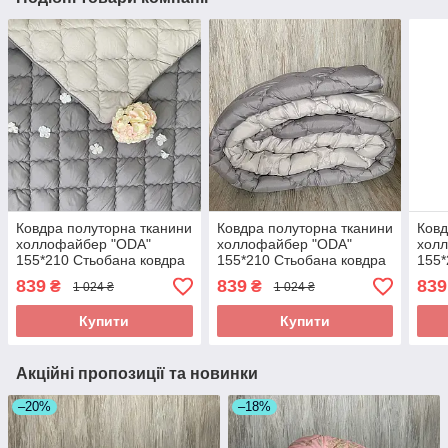
Ковдра полуторна тканини
Ковдра полуторна тканини
Ковд
холлофайбер "ODA"
холлофайбер "ODA"
хол
155*210 Стьобана ковдра
155*210 Стьобана ковдра
155*
Колір - сірий
839
839
839
₴
₴
1 024 ₴
1 024 ₴
Купити
Купити
Акційні пропозиції та новинки
–20%
–18%