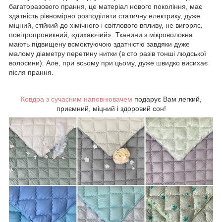
багаторазового прання, це матеріал нового покоління, має
здатність рівномірно розподіляти статичну електрику, дуже
міцний, стійкий до хімічного і світлового впливу, не вигоряє,
повітропроникний, «дихаючий». Тканини з мікроволокна
мають підвищену всмоктуючою здатністю завдяки дуже
малому діаметру перетину нитки (в сто разів тонші людської
волосини). Але, при всьому при цьому, дуже швидко висихає
після прання.
Ковдра з сучасним наповнювачем
подарує Вам легкий,
приємний, міцний і здоровий сон!