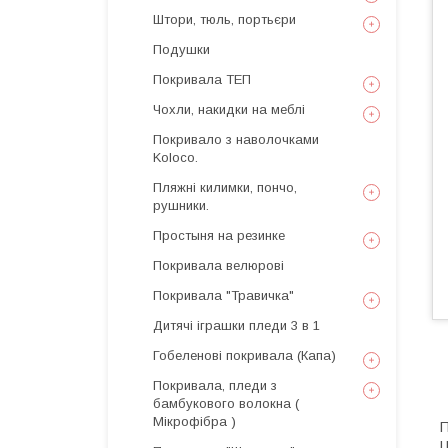
Штори, тюль, портьєри
Подушки
Покривала ТЕП
Чохли, накидки на меблі
Покривало з наволочками
Koloco.
Пляжні килимки, пончо,
рушники.
Простыня на резинке
Покривала велюрові
Покривала "Травичка"
Дитячі іграшки пледи 3 в 1
Гобеленові покривала (Капа)
Покривала, пледи з
бамбукового волокна (
Мікрофібра )
П
Ц