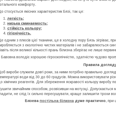
отального комфорту.
о стосується якісних характеристик Бязі, так це:
легкість;
низька сминаемость;
стійкість кольору;
гігієнічність.
е одним з плюсів цієї тканини, це в холодну пору Бязь зігріває, пр
иробляється з екологічно чистих матеріалів і не забарвлюється си
авіть після великої кількості прань білизна зберігає не лише первин
Бавовна володіє хорошою гігроскопічністю, здатністю чудово пропу
Правила догляд
об вироби служили довгі роки, за ними потрібно правильно доглядат
емпературі води від 30 до 60 градусів. Можна використовувати різн
о хімічних реагентів. Для збереження яскравості кольору виробу п
ушити звичайним способом, розвісивши на мотузці. Допускається 
ладити, не слід їх сильно пересушувати, краще залишити трохи во
Бязева
постільна білизна
дуже практично
, при