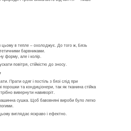
и цьому в тепле – охолоджує. До того ж, Бязь
нтетичними барвниками.
ну форму, але і колір.
скати повітря, стійкістю до зносу.
у
и. Прати одяг і постіль з бязі слід при
і порошки та кондиціонери, так як тканина стійка
отрібно вивернути навиворіт.
машинна сушка. Щоб бавовняні вироби було легко
логими.
 цьому виглядає яскраво і ефектно.