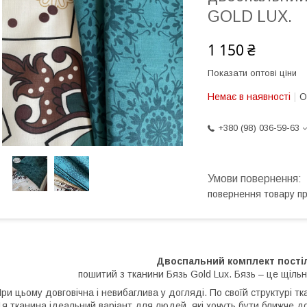
GOLD LUX.
1 150 ₴
Показати оптові ціни
Немає в наявності
О
+380 (98) 036-59-63
повернення товару п
Двоспальний комплект постіл
пошитий з тканини Бязь Gold Lux. Бязь – це щільн
ри цьому довговічна і невибаглива у догляді. По своїй структурі тк
я тканина ідеальний варіант для людей, які хочуть бути ближче д