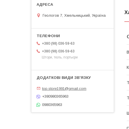
Х
Геологов 7, Хмельницький, Україна
+380 (98) 036-59-63
+380 (98) 036-59-63
В
Штори, тюль, портьєри
К
Т
top.store1991@gmail.com
+380980365963
Т
0980365963
Щ
П