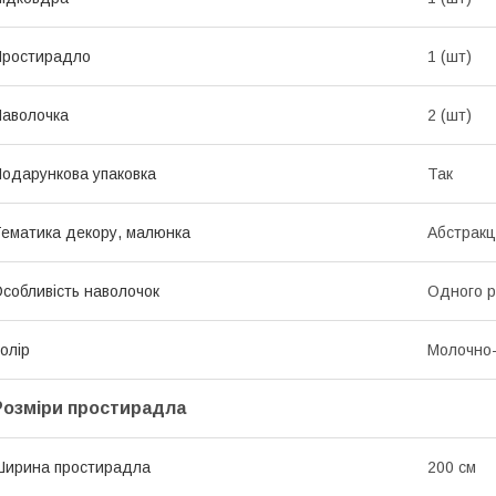
Простирадло
1 (шт)
аволочка
2 (шт)
одарункова упаковка
Так
ематика декору, малюнка
Абстракц
собливість наволочок
Одного р
олір
Молочно
Розміри простирадла
ирина простирадла
200 см