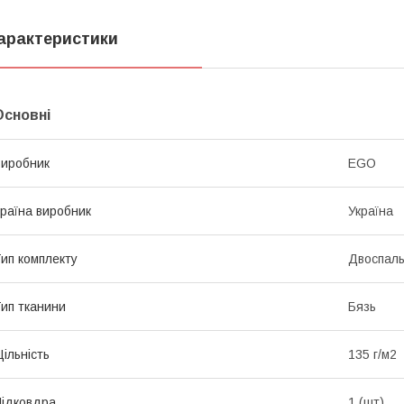
арактеристики
Основні
иробник
EGO
раїна виробник
Україна
ип комплекту
Двоспал
ип тканини
Бязь
ільність
135 г/м2
ідковдра
1 (шт)