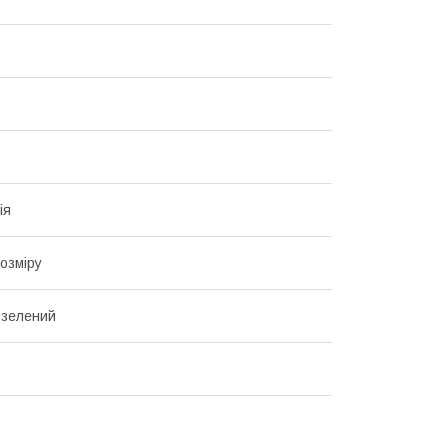
ія
озміру
-зелений