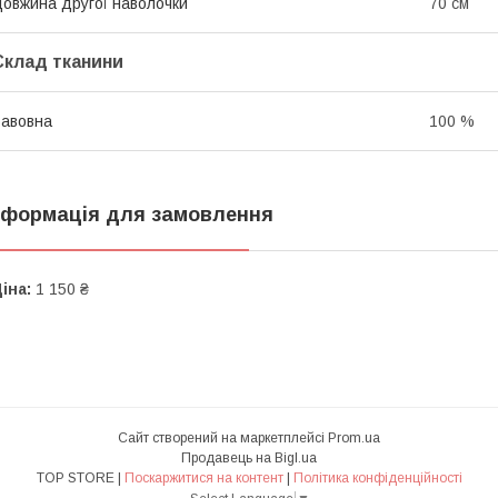
овжина другої наволочки
70 см
Склад тканини
авовна
100 %
нформація для замовлення
іна:
1 150 ₴
Сайт створений на маркетплейсі
Prom.ua
Продавець на Bigl.ua
TOP STORE |
Поскаржитися на контент
|
Політика конфіденційності