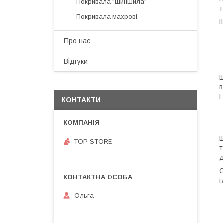
Покривала "Шиншила"
т
Покривала махрові
Щ
Про нас
Відгуки
Щ
в
Н
КОНТАКТИ
Щ
TOP STORE
т
д
С
г
Ольга