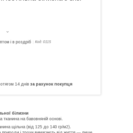
птом і в роздріб
Код:
0115
ротягом 14 днів
за рахунок покупця
ьної білизни
а тканина на бавовняній основі.
анина щільна (від 125 до 140 гр/м2).
о природи і трохи вимагають від життя — лише