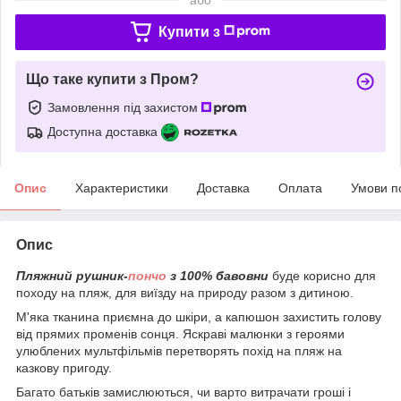
Купити з
Що таке купити з Пром?
Замовлення під захистом
Доступна доставка
Опис
Характеристики
Доставка
Оплата
Умови п
Опис
Пляжний рушник-
пончо
з 100% бавовни
буде корисно для
походу на пляж, для виїзду на природу разом з дитиною.
М'яка тканина приємна до шкіри, а капюшон захистить голову
від прямих променів сонця. Яскраві малюнки з героями
улюблених мультфільмів перетворять похід на пляж на
казкову пригоду.
Багато батьків замислюються, чи варто витрачати гроші і