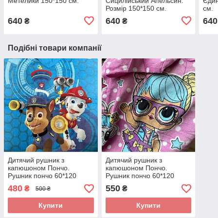
Метелики 150*150 см.
Сицилійський Апельсин.
Єдин
Розмір 150*150 см.
см.
640
640
640
₴
₴
Подібні товари компанії
Дитячий рушник з
Дитячий рушник з
капюшоном Пончо.
капюшоном Пончо.
Рушник пончо 60*120
Рушник пончо 60*120
480
550
₴
₴
500 ₴
Купити
Купити