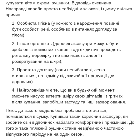
купувати дітям окремі рушники. Відповідь очевидна.
Насправді вироби просто необхідні малюкові, і цьому є кілька
причин:
Особиста гігієна (у кожного з народження повинні
бути особисті речі, особливо в питаннях догляду за
тілом);
Гіпоалергенність (дорослі аксесуари можуть бути
зроблені з неякісних тканин, тоді як дитячі проходять
ретельну перевірку і не викликають алергії і
роздратування на шкірі);
Простота догляду (вони невибагливі, легко
стираються, на відміну від звичайної продукції для
дорослих).
Найголовнішим є те, що ви в будь-який момент
зможете насухо витерти шкіру своїх дітлахів і зігріти їх
після купання, запобігши застуду та інші захворювання.
Плюс до всього модель без проблем згортається,
поміщається в сумку. Купивши такий корисний аксесуар, ви
зробите свій відпочинок набагато комфортние і приємніше. До
того ж таке пляжний рушник стане невід'ємною частиною
відпускного періоду не на один сезон.