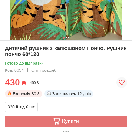
Дитячий рушник з капюшоном Пончо. Рушник
пончо 60*120
Готово до відправки
Код: 0094
Опт і роздріб
430
₴
460 ₴
Економія
30 ₴
Залишилось
12 днів
320 ₴
від 6 шт.
Купити
або