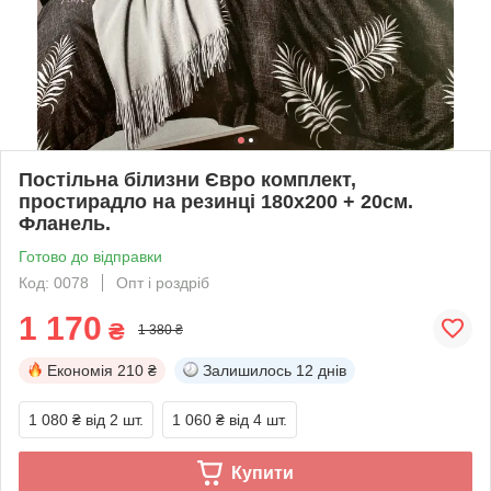
Постільна білизни Євро комплект,
простирадло на резинці 180х200 + 20см.
Фланель.
Готово до відправки
Код: 0078
Опт і роздріб
1 170
₴
1 380 ₴
Економія
210 ₴
Залишилось
12 днів
1 080 ₴
від 2 шт.
1 060 ₴
від 4 шт.
Купити