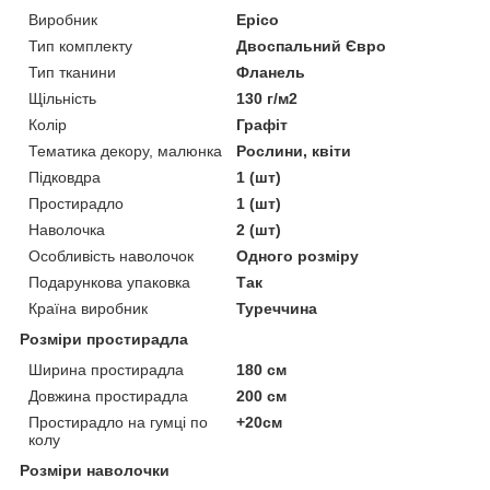
Виробник
Epico
Тип комплекту
Двоспальний Євро
Тип тканини
Фланель
Щільність
130 г/м2
Колір
Графіт
Тематика декору, малюнка
Рослини, квіти
Підковдра
1 (шт)
Простирадло
1 (шт)
Наволочка
2 (шт)
Особливість наволочок
Одного розміру
Подарункова упаковка
Так
Країна виробник
Туреччина
Розміри простирадла
Ширина простирадла
180 см
Довжина простирадла
200 см
Простирадло на гумці по
+20см
колу
Розміри наволочки