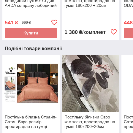
лебединий пух 50*70 див.
комплект, простирадло на
холл
ARDA company лебединий
гумці 180х200 + 20см
ODA 
пух. Чохол 100% бавовна
замк
541
448
₴
660 ₴
1 380
₴/комплект
Купити
Подібні товари компанії
Постільна білизна Страйп-
Постільну білизни Євро
Пост
Сатин Євро розмір
комплект, простирадло на
Сати
простирадло на гумці
гумці 180х200+20см.
прос
180*200+25см Висока
Фланель.
180*