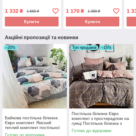
якість
якіс
1 332
1 170
1 3
₴
₴
1 665 ₴
1 380 ₴
Купити
Купити
Акційні пропозиції та новинки
–20%
Топ продажів
–15%
Постільна білизна Євро
Байкова постільна білизна
комплект з простирадлом на
Євро комплект. Якісний
гумці Постільна білизна з
теплий комплект постільної
фланелі євро розмір
Готово до відправки
білизни байка-фланель
Готово до відправки