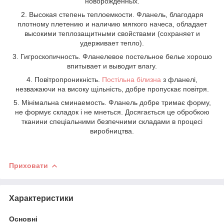
новорожденных.
2. Высокая степень теплоемкости. Фланель, благодаря
плотному плетению и наличию мягкого начеса, обладает
высокими теплозащитными свойствами (сохраняет и
удерживает тепло).
3. Гигроскопичность. Фланелевое постельное белье хорошо
впитывает и выводит влагу.
4. Повітропроникність.
Постільна білизна
з фланелі,
незважаючи на високу щільність, добре пропускає повітря.
5. Мінімальна сминаемость. Фланель добре тримає форму,
не формує складок і не мнеться. Досягається це обробкою
тканини спеціальними безпечними складами в процесі
виробництва.
Приховати
Характеристики
Основні