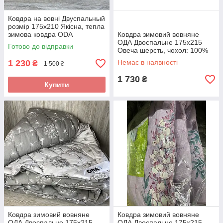
Ковдра на вовні Двуспальный
розмір 175х210 Якісна, тепла
зимова ковдра ODA
Ковдра зимовий вовняне
ОДА Двоспальне 175x215
Готово до відправки
Овеча шерсть, чохол: 100%
бавовна Вовняна ковдра
1 230
Немає в наявності
₴
1 500 ₴
ODA
1 730
₴
Купити
Ковдра зимовий вовняне
Ковдра зимовий вовняне
ОДА Двоспальне 175x215
ОДА Двоспальне 175x215