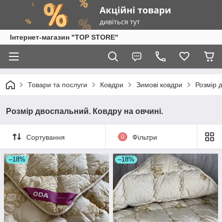
Інтернет-магазин "TOP STORE"
Товари та послуги
Ковдри
Зимові ковдри
Розмір 
Розмір двоспальний. Ковдру на овчині.
Сортування
0
Фільтри
–18%
–18%