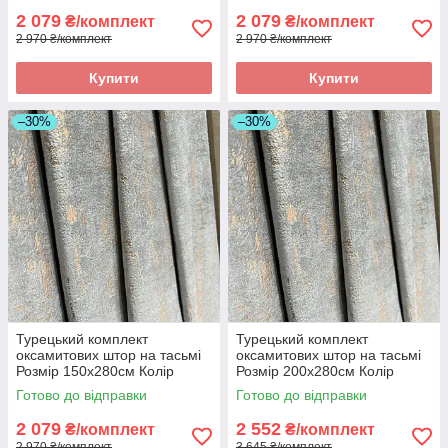
2 079
2 079
₴/комплект
₴/комплект
2 970 ₴/комплект
2 970 ₴/комплект
Купити
Купити
–30%
–30%
Турецький комплект
Турецький комплект
оксамитових штор на тасьмі
оксамитових штор на тасьмі
Розмір 150х280см Колір
Розмір 200х280см Колір
Сірий
Сірий
Готово до відправки
Готово до відправки
2 079
2 552
₴/комплект
₴/комплект
2 970 ₴/комплект
3 645 ₴/комплект