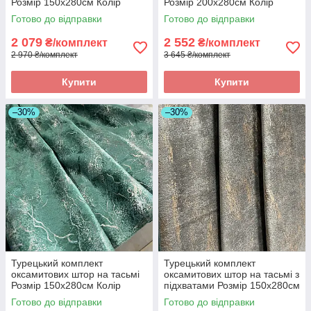
Розмір 150х280см Колір
Розмір 200х280см Колір
Шоколад
Сірий
Готово до відправки
Готово до відправки
2 079
2 552
₴/комплект
₴/комплект
2 970 ₴/комплект
3 645 ₴/комплект
Купити
Купити
–30%
–30%
Турецький комплект
Турецький комплект
оксамитових штор на тасьмі
оксамитових штор на тасьмі з
Розмір 150х280см Колір
підхватами Розмір 150х280см
Зелений
Колір Капучіно
Готово до відправки
Готово до відправки