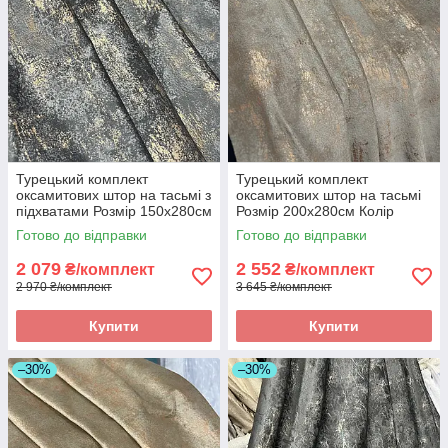
Турецький комплект
Турецький комплект
оксамитових штор на тасьмі з
оксамитових штор на тасьмі
підхватами Розмір 150х280см
Розмір 200х280см Колір
Колір Графіт
теплий беж
Готово до відправки
Готово до відправки
2 079
2 552
₴/комплект
₴/комплект
2 970 ₴/комплект
3 645 ₴/комплект
Купити
Купити
–30%
–30%