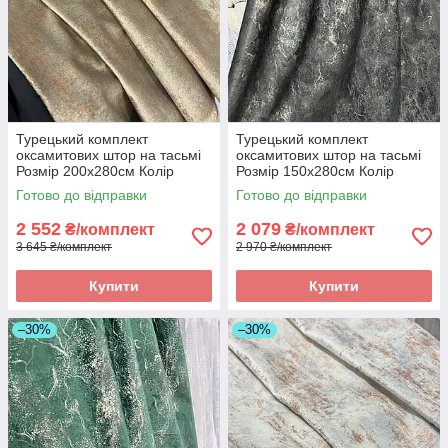
Турецький комплект
Турецький комплект
оксамитових штор на тасьмі
оксамитових штор на тасьмі
Розмір 200х280см Колір
Розмір 150х280см Колір
пісочний
Графіт
Готово до відправки
Готово до відправки
2 552
2 079
₴/комплект
₴/комплект
3 645 ₴/комплект
2 970 ₴/комплект
Купити
Купити
–30%
–30%