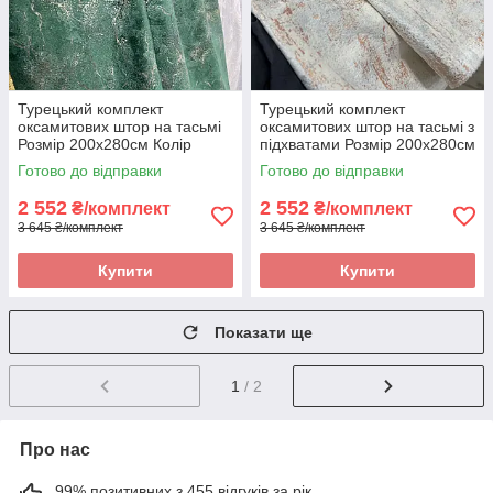
Турецький комплект
Турецький комплект
оксамитових штор на тасьмі
оксамитових штор на тасьмі з
Розмір 200х280см Колір
підхватами Розмір 200х280см
Зелений
Колір Кремовий
Готово до відправки
Готово до відправки
2 552
2 552
₴/комплект
₴/комплект
3 645 ₴/комплект
3 645 ₴/комплект
Купити
Купити
Показати ще
1
/ 2
Про нас
99% позитивних з 455 відгуків за рік